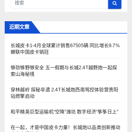
航
近期文章
长城皮卡1-4月全球累计销售67505辆 同比增长9.7%
蝉联中国皮卡销冠
够劲够野够安全 五一假期与长城2.4T越野炮一起探
索山海秘境
穿林越岭 探秘非遗 2.4T长城炮西南驾控体验营贵阳
站燃擎启动
和平精英巨型运输机“空降”潍坊 数字经济“筝筝日上”
在一起，才是中国皮卡力量！长城炮以品类创新推动