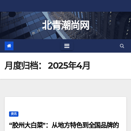
跳
至
内
北青潮尚网
容
月度归档：
2025年4月
资讯
“胶州大白菜”：从地方特色到全国品牌的