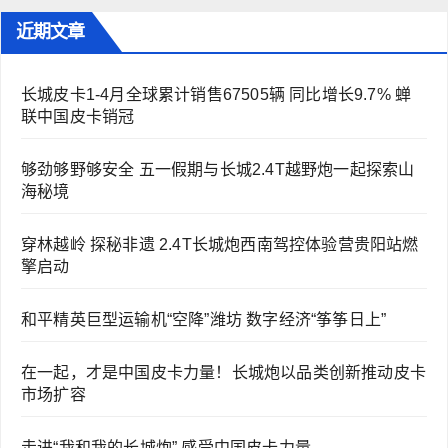
近期文章
长城皮卡1-4月全球累计销售67505辆 同比增长9.7% 蝉
联中国皮卡销冠
够劲够野够安全 五一假期与长城2.4T越野炮一起探索山
海秘境
穿林越岭 探秘非遗 2.4T长城炮西南驾控体验营贵阳站燃
擎启动
和平精英巨型运输机“空降”潍坊 数字经济“筝筝日上”
在一起，才是中国皮卡力量！长城炮以品类创新推动皮卡
市场扩容
走进“我和我的长城炮” 感受中国皮卡力量