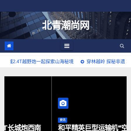
跳
至
内
北青潮尚网
容
野炮一起探索山海秘境
穿林越岭 探秘非遗 2.4T长城炮西
资讯
和平精英巨型运输机“空降”潍坊 数字