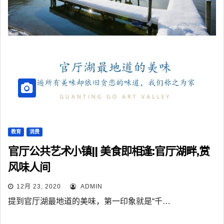
教育
消费
官厅公共艺术小镇|| 美食即相逢:官厅湖畔,赏
风味人间
12月 23, 2020
ADMIN
提到官厅湖最地道的美味，第一印象就是“千…