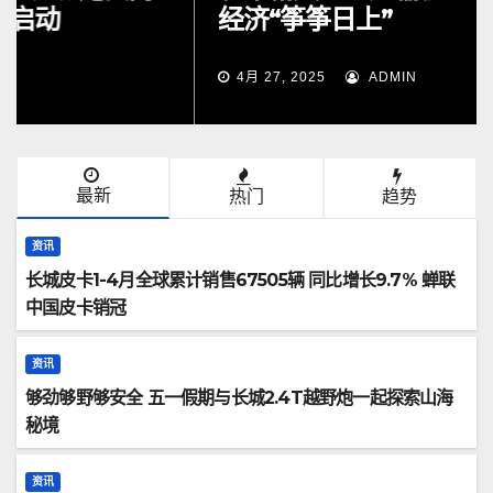
经济“筝筝日上”
4月 27, 2025
ADMIN
最新
热门
趋势
资讯
长城皮卡1-4月全球累计销售67505辆 同比增长9.7% 蝉联
中国皮卡销冠
资讯
够劲够野够安全 五一假期与长城2.4T越野炮一起探索山海
秘境
资讯