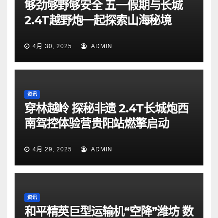
够劲够野够安全 五一假期与长城
2.4T越野炮一起探索山海秘境
4月 30, 2025
ADMIN
资讯
穿林越岭 探秘非遗 2.4T长城炮西
南驾控体验营贵阳站燃擎启动
4月 29, 2025
ADMIN
资讯
和平精英巨型运输机“空降”潍坊 数