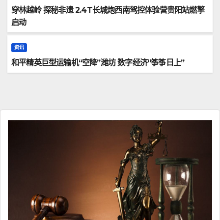
穿林越岭 探秘非遗 2.4T长城炮西南驾控体验营贵阳站燃擎
启动
资讯
和平精英巨型运输机“空降”潍坊 数字经济“筝筝日上”