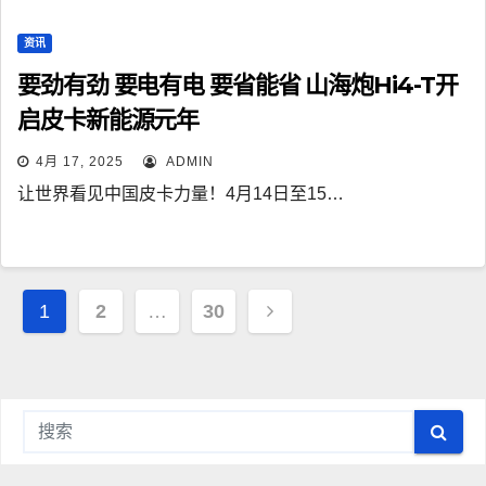
资讯
要劲有劲 要电有电 要省能省 山海炮Hi4-T开
启皮卡新能源元年
4月 17, 2025
ADMIN
让世界看见中国皮卡力量！4月14日至15…
文
1
2
…
30
章
导
航