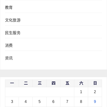
教育
文化旅游
民生服务
消费
资讯
一
二
三
四
五
六
日
1
2
3
4
5
6
7
8
9