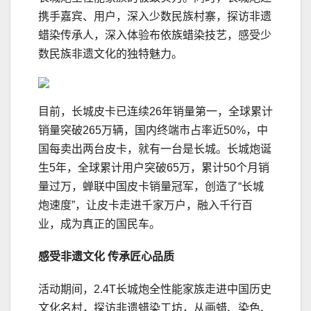
携手嘉宾、用户，深入少数民族村寨，探访非遗
蜡染传承人，深入体验布依族蜡染技艺，感受少
数民族非遗文化的独特魅力。
目前，长城皮卡已连续26年销量第一，全球累计
销量突破265万辆，国内终端市占率近50%，中
国每卖出两台皮卡，就有一台是长城。长城炮诞
生5年，全球累计用户突破65万，累计50个月销
量过万，蝉联中国皮卡销量冠军，创造了“长城
炮速度”，让皮卡走进千家万户，融入千行百
业，成为真正的国民车。
感受非遗文化 传承匠心品质
活动期间，2.4T长城炮全性能家族走进中国历史
文化名村，探访非遗蜡染工坊，从画蜡、染色、