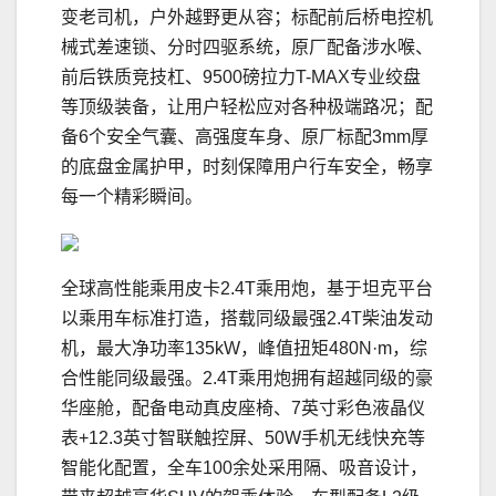
变老司机，户外越野更从容；标配前后桥电控机
械式差速锁、分时四驱系统，原厂配备涉水喉、
前后铁质竞技杠、9500磅拉力T-MAX专业绞盘
等顶级装备，让用户轻松应对各种极端路况；配
备6个安全气囊、高强度车身、原厂标配3mm厚
的底盘金属护甲，时刻保障用户行车安全，畅享
每一个精彩瞬间。
全球高性能乘用皮卡2.4T乘用炮，基于坦克平台
以乘用车标准打造，搭载同级最强2.4T柴油发动
机，最大净功率135kW，峰值扭矩480N·m，综
合性能同级最强。2.4T乘用炮拥有超越同级的豪
华座舱，配备电动真皮座椅、7英寸彩色液晶仪
表+12.3英寸智联触控屏、50W手机无线快充等
智能化配置，全车100余处采用隔、吸音设计，