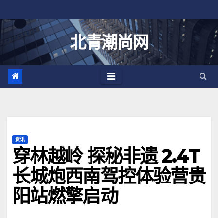
跳
至
内
北青潮尚网
容
资讯
穿林越岭 探秘非遗 2.4T
长城炮西南驾控体验营贵
阳站燃擎启动