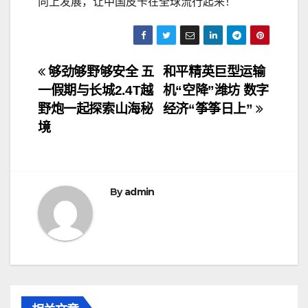
向上发展，让中国皮卡在全球流行起来！
文
够劲够野够安全 五
和平精英巨型运输
一假期与长城2.4T越
机“空降”潍坊 数字
章
野炮一起探索山海秘
经济“筝筝日上”
导
境
航
By
admin