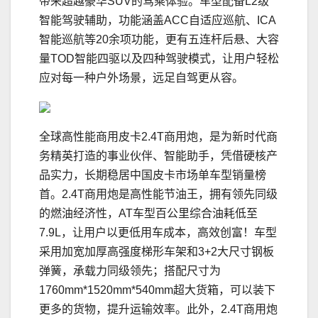
带来超越豪华SUV的驾乘体验。车型配备L2级
智能驾驶辅助，功能涵盖ACC自适应巡航、ICA
智能巡航等20余项功能，更有五连杆后悬、大容
量TOD智能四驱以及四种驾驶模式，让用户轻松
应对每一种户外场景，远足自驾更从容。
全球高性能商用皮卡2.4T商用炮，是为新时代商
务精英打造的事业伙伴、智能助手，凭借硬核产
品实力，长期稳居中国皮卡市场单车型销量榜
首。2.4T商用炮是高性能节油王，拥有领先同级
的燃油经济性，AT车型百公里综合油耗低至
7.9L，让用户以更低用车成本，高效创富！车型
采用加宽加厚高强度梯形车架和3+2大尺寸钢板
弹簧，承载力同级领先；搭配尺寸为
1760mm*1520mm*540mm超大货箱，可以装下
更多的货物，提升运输效率。此外，2.4T商用炮