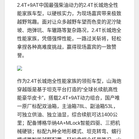
2.4T+9AT中国最强柴油动力的2.4T长城炮全性
能家族车型，以硬核实力，为现场嘉宾带来极致
越野驾趣。面对让众多越野车望而色变的泥泞陡
坡、炮弹坑、车辙路等复杂路况，2.4T长城炮全
性能家族，凭借强悍性能，一路过关斩将，轻松
拿捏各种高难度挑战，赢得现场嘉宾的一致赞
誉。
作为2.4T长城炮全性能家族的领衔车型，山海炮
穿越版是基于坦克平台打造的“全球长续航高性
能豪华皮卡”，搭载2.4T+9AT动力组合，国产唯
一原厂标配双油箱，主油箱78L、副油箱53L，
可独立供油、独立油显，综合续航可达1400公
里；配备博格华纳4A+MLock智能四驱、三把机
械硬锁；标配九种全地形模式、坦克转弯、蠕行