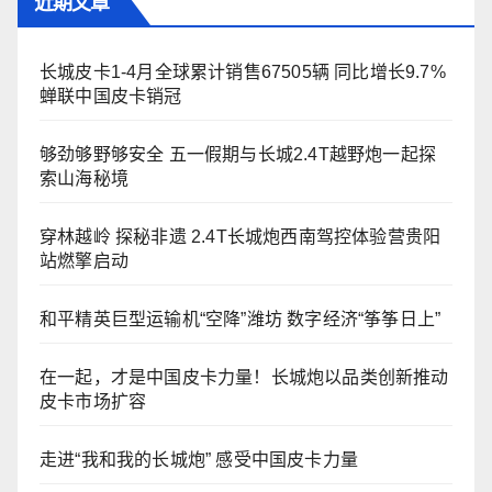
近期文章
长城皮卡1-4月全球累计销售67505辆 同比增长9.7%
蝉联中国皮卡销冠
够劲够野够安全 五一假期与长城2.4T越野炮一起探
索山海秘境
穿林越岭 探秘非遗 2.4T长城炮西南驾控体验营贵阳
站燃擎启动
和平精英巨型运输机“空降”潍坊 数字经济“筝筝日上”
在一起，才是中国皮卡力量！长城炮以品类创新推动
皮卡市场扩容
走进“我和我的长城炮” 感受中国皮卡力量