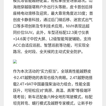
模式等智能越野配置，轻松拿捏全场景路况。山
海炮穿越版堪称户外出行头等舱，皮卡首创后排
座椅电动滑移及迎宾，最大靠背角度达33度；首
创皮卡静音科技，通过后门缝后移、迷宫式出气
口等多项创新及专利技术应用，NVH表现远超
同价位SUV。此外，车型还标配12.3英寸仪表
+14.6英寸中控大屏、L2级智能驾驶辅助，支持
ACC自适应巡航、智慧巡航等功能，可实现全
路况、全时段、全天候的主动式安全防护。
作为本次活动的“实力担当”，全球高性能越野皮
卡2.4T越野炮的表现也极为亮眼。2.4T越野炮搭
载2.4T+9AT中国最强柴油动力组合，性能全面
跃升，可轻松应对“高原、高温、高寒”等极端环
境考验；新车还配备六种全地形驾驶模式，标配
坦克转弯、蠕行模式及越野专家模式，让新手秒