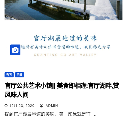
教育
消费
官厅公共艺术小镇|| 美食即相逢:官厅湖畔,赏
风味人间
12月 23, 2020
ADMIN
提到官厅湖最地道的美味，第一印象就是“千…