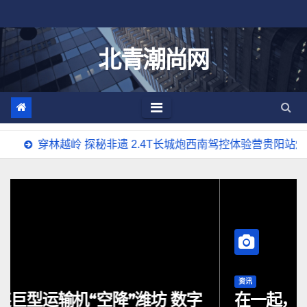
跳
至
内
北青潮尚网
容
岭 探秘非遗 2.4T长城炮西南驾控体验营贵阳站燃擎启动
资讯
在一起，才是中国皮卡力量！长城炮