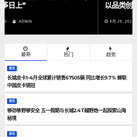
以品类创新推动皮卡市场扩容
4月 26, 2025
ADMIN
最新
热门
趋势
资讯
长城皮卡1-4月全球累计销售67505辆 同比增长9.7% 蝉联
中国皮卡销冠
资讯
够劲够野够安全 五一假期与长城2.4T越野炮一起探索山海
秘境
资讯