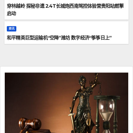
穿林越岭 探秘非遗 2.4T长城炮西南驾控体验营贵阳站燃擎
启动
资讯
和平精英巨型运输机“空降”潍坊 数字经济“筝筝日上”