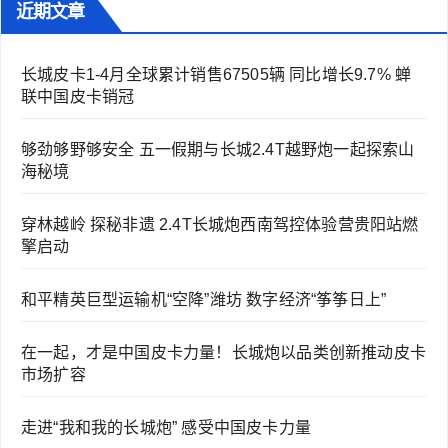
近期文章
长城皮卡1-4月全球累计销售67505辆 同比增长9.7% 蝉
联中国皮卡销冠
够劲够野够安全 五一假期与长城2.4T越野炮一起探索山
海秘境
穿林越岭 探秘非遗 2.4T长城炮西南驾控体验营贵阳站燃
擎启动
和平精英巨型运输机“空降”潍坊 数字经济“筝筝日上”
在一起，才是中国皮卡力量！长城炮以品类创新推动皮卡
市场扩容
走进“我和我的长城炮” 感受中国皮卡力量