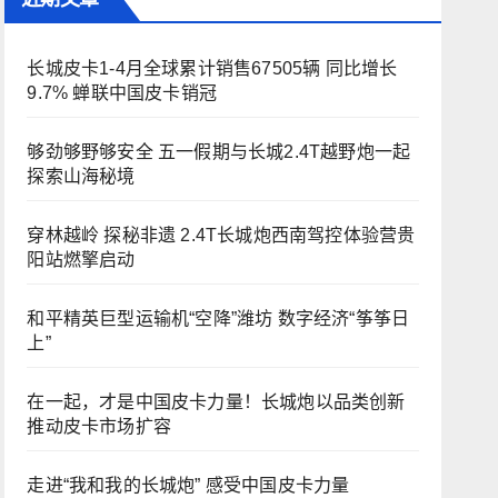
长城皮卡1-4月全球累计销售67505辆 同比增长
9.7% 蝉联中国皮卡销冠
够劲够野够安全 五一假期与长城2.4T越野炮一起
探索山海秘境
穿林越岭 探秘非遗 2.4T长城炮西南驾控体验营贵
阳站燃擎启动
和平精英巨型运输机“空降”潍坊 数字经济“筝筝日
上”
在一起，才是中国皮卡力量！长城炮以品类创新
推动皮卡市场扩容
走进“我和我的长城炮” 感受中国皮卡力量