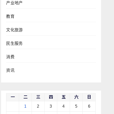
产业地产
教育
文化旅游
民生服务
消费
资讯
一
二
三
四
五
六
日
1
2
3
4
5
6