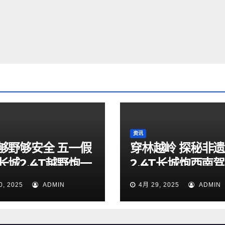
资讯
够野够安全 五一假
穿林越岭 探秘非遗
长城2.4T越野炮一
2.4T长城炮西南
索山海秘境
验营贵阳站燃擎启
0, 2025
ADMIN
4月 29, 2025
ADMIN