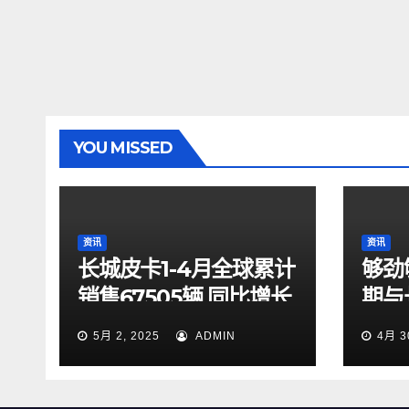
YOU MISSED
资讯
资讯
长城皮卡1-4月全球累计
够劲
销售67505辆 同比增长
期与
9.7% 蝉联中国皮卡销
起探
5月 2, 2025
ADMIN
4月 3
冠