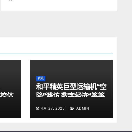
资讯
和平精英巨型运输机“空
驾控体
降”潍坊 数字经济“筝筝
动
日上”
4月 27, 2025
ADMIN