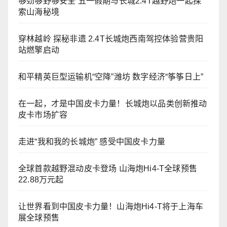
够劲够野够安全 五一假期与长城2.4T越野炮一起探
索山海秘境
穿林越岭 探秘非遗 2.4T长城炮西南驾控体验营贵阳
站燃擎启动
和平精英巨型运输机“空降”潍坊 数字经济“筝筝日上”
在一起，才是中国皮卡力量！长城炮以品类创新推动
皮卡市场扩容
走进“我和我的长城炮” 感受中国皮卡力量
全球首款越野混动皮卡登场 山海炮Hi4-T全球预售
22.88万元起
让世界看到中国皮卡力量！山海炮Hi4-T将于上海车
展全球预售