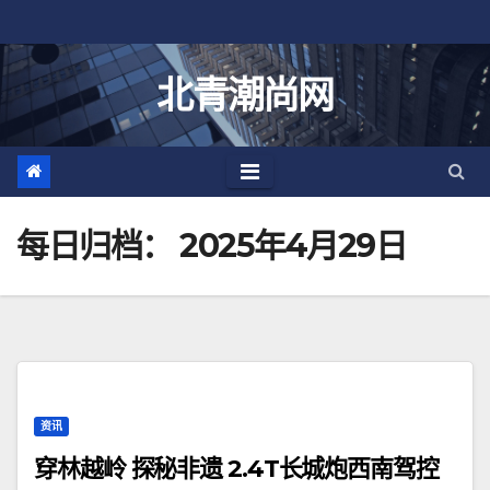
跳
至
内
北青潮尚网
容
每日归档：
2025年4月29日
资讯
穿林越岭 探秘非遗 2.4T长城炮西南驾控