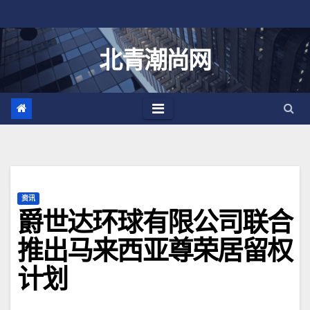
跳
至
内
北青潮尚网
容
资讯
爵世达环球有限公司联合
推出马来西亚尊荣居留权
计划