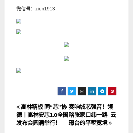
微信号：zien1913
文
高林精板 同“芯”协
奏响城芯强音！领
德丨高林安芯1.0全国
略张家口纬一路· 云
章
发布会圆满举行！
璟台的平墅宽境