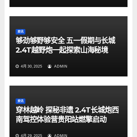
资讯
够劲够野够安全 五一假期与长城
2.4T越野炮一起探索山海秘境
4月 30, 2025
ADMIN
资讯
穿林越岭 探秘非遗 2.4T长城炮西
南驾控体验营贵阳站燃擎启动
4月 29, 2025
ADMIN